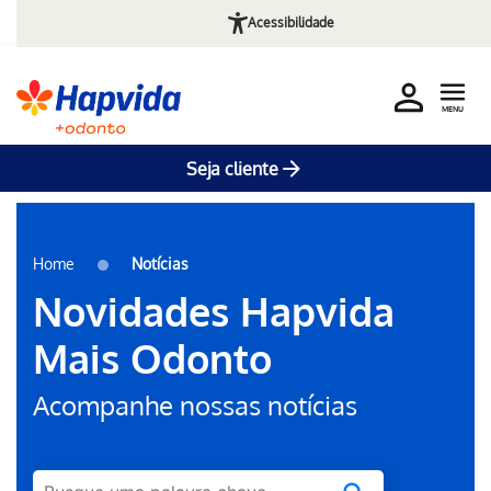
Acessibilidade
MENU
Seja cliente
Pular para o Conteúdo principal
Home
Notícias
Novidades Hapvida
Mais Odonto
Acompanhe nossas notícias