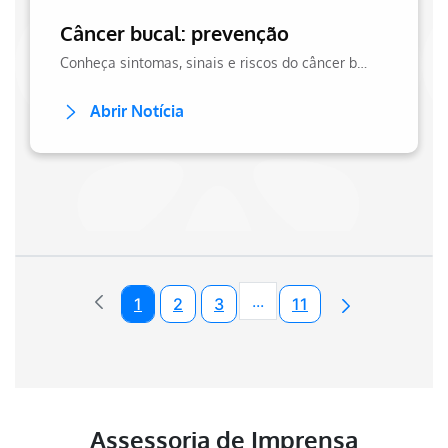
Câncer bucal: prevenção
Conheça sintomas, sinais e riscos do câncer bucal e como cuidar da saúde bucal no site da Hapvida.
Abrir Notícia
...
1
2
3
11
Páginas intermediárias U
Assessoria de Imprensa