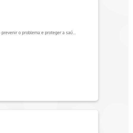
A cárie de mamadeira pode afetar bebês sem higiene bucal. Entenda como prevenir o problema e proteger a saúde dos pequenos. Confira mais no site da Hapvida!