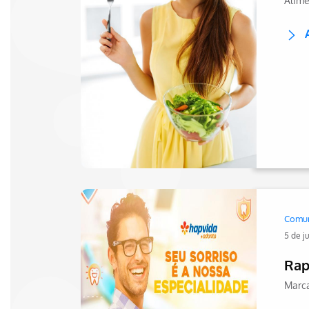
Alime
Comu
5 de j
Rap