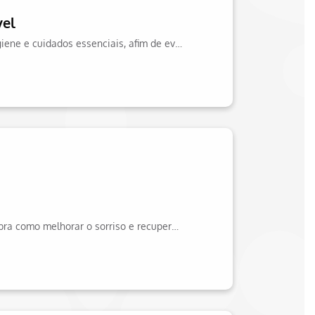
vel
Entenda sobre o uso correto do aparelho de contenção removível, como higiene e cuidados essenciais, afim de evitar o surgimento de placa bacteriana.
O sorriso gengival pode impactar a autoestima, mas há tratamento. Descubra como melhorar o sorriso e recuperar a confiança! Veja mais sobre no site da Hapvida!