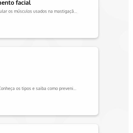
ento facial
A amamentação contribui para o desenvolvimento facial, ajudando a estimular os músculos usados na mastigação futura. Saiba mais sobre no site da Hapvida!
Manchas nos dentes podem ter diferentes causas e afetar a saúde bucal. Conheça os tipos e saiba como prevenir e tratar esse problema. Veja no site da Hapvida!