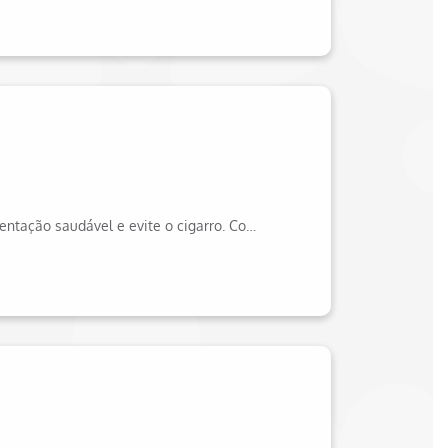
Saiba como prevenir as cáries: cuide da higiene bucal, mantenha uma alimentação saudável e evite o cigarro. Confira mais dicas confiáveis no site da Hapvida!