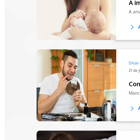
A i
Dicas
21 de 
Con