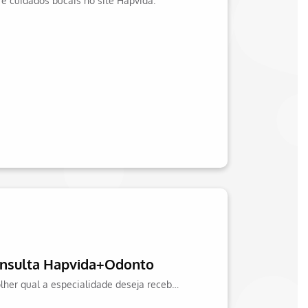
e cuidados bucais no site Hapvida.
consulta Hapvida+Odonto
Marcar sua primeira consulta odontológica ficou mais fácil: você pode escolher qual a especialidade deseja receber atendimento e marcar sua consulta