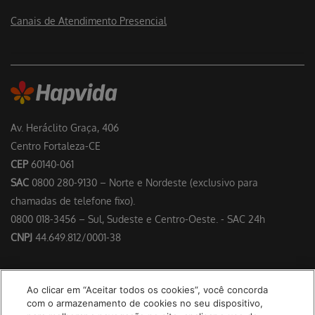
Canais de Atendimento Presencial
Av. Heráclito Graça, 406
Centro Fortaleza-CE
CEP
60140-061
SAC
0800 280-9130 – Norte e Nordeste (exclusivo para
chamadas de telefone fixo).
0800 018-3456 – Sul, Sudeste e Centro-Oeste. - SAC 24h
CNPJ
44.649.812/0001-38
Responsável Técnico: Dr. Francisco Floriano Delgado Perdigão –
Ao clicar em “Aceitar todos os cookies”, você concorda
CRM/CE 4953
com o armazenamento de cookies no seu dispositivo,