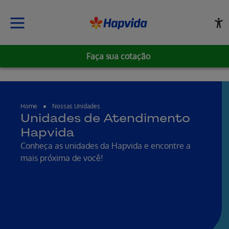
Faça sua cotação
Home
Nossas Unidades
Unidades de Atendimento
Hapvida
Conheça as unidades da Hapvida e encontre a
mais próxima de você!