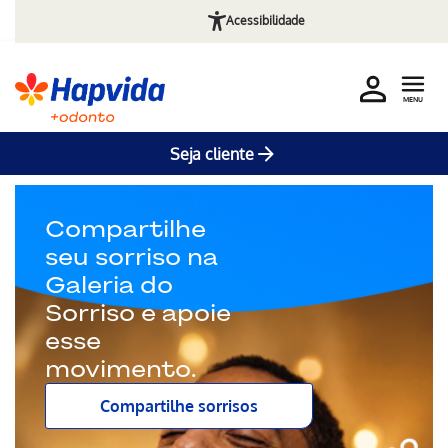
Acessibilidade
MENU
Seja cliente
Pular para o Conteúdo principal
Sorria com
Saúde! Planos
odontológicos
acessíveis e
completos.
Por apenas R$ 39,90/Mês.
Saiba mais