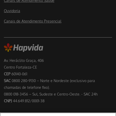
Canais de Atendimento Saúde
Ouvidoria
Canais de Atendimento Presencial
Av. Heráclito Graça, 406
Centro Fortaleza-CE
CEP
60140-061
SAC
0800 280-9130 – Norte e Nordeste (exclusivo para
chamadas de telefone fixo).
0800 018-3456 – Sul, Sudeste e Centro-Oeste. - SAC 24h
CNPJ
44.649.812/0001-38
Responsável Técnico: Dr. Francisco Floriano Delgado Perdigão –