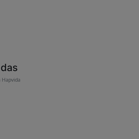
idas
a Hapvida