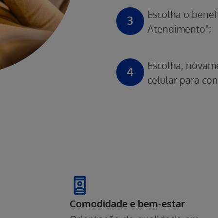
Escolha o benefi
3
Atendimento";
Escolha, novame
4
celular para con
Comodidade e bem-estar