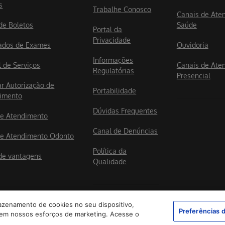
s
Trabalhe Conosco
Canais de Ate
 de Boletos
Saúde
Portal da
Privacidade
ados de Exames
Ouvidoria
Informações
l de Serviços
Canais de Ate
Regulatórias
Presencial
ar Autorização de
Portabilidade
imento
Dúvidas Frequentes
e Atendimento
Canal de Denúncias
e Atendimento Odonto
Política da
de vantagens
Qualidade
mazenamento de cookies no seu dispositivo,
Preferências 
ar em nossos esforços de marketing. Acesse o
Faça sua Tele
© 2025 Hapvida SP/RJ. Todos os direitos reservados.