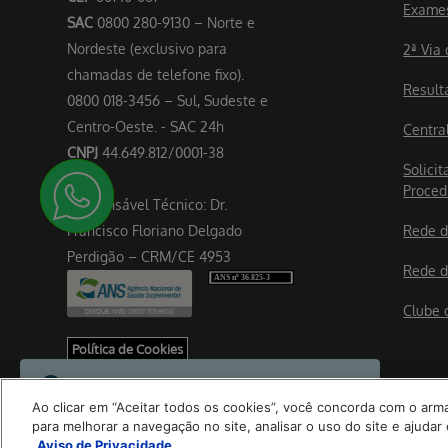
Exame
SAC
0800 280-9130 – Norte e
Nordeste (exclusivo para
2ª Via
chamadas de telefone fixo).
Result
0800 018-3456 – Sul, Sudeste e
Centro-Oeste. - SAC 24h
Centra
CNPJ
44.649.812/0001-38
Solicit
Proced
Responsável Técnico: Dr.
Francisco Floriano Delgado
Rede d
Perdigão – CRM/CE 4953
Rede d
Clube 
Política de Cookies
Nó: hap-dig-lif-por-hml-
Ao clicar em “Aceitar todos os cookies”, você concorda com o ar
liferay-0:8080:
para melhorar a navegação no site, analisar o uso do site e ajud
Aviso de Privacidade