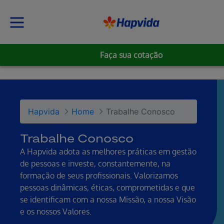
Faça sua cotação
Hapvida
Home
Trabalhe Conosco
Trabalhe Conosco
A Hapvida adota as melhores práticas em gestão
de pessoas e investe, constantemente, na
formação de seus profissionais. Valorizamos
pessoas dinâmicas, éticas, comprometidas e que
se identificam com a nossa Missão, a nossa Visão
e os nossos Valores.