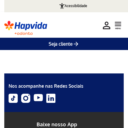
Acessibilidade
MENU
Seja cliente
Erro ao incluir fragmento
Pular para o Conteúdo principal
Erro ao incluir fragmento
Erro ao incluir fragmento
Nos acompanhe nas Redes Sociais
Baixe nosso App