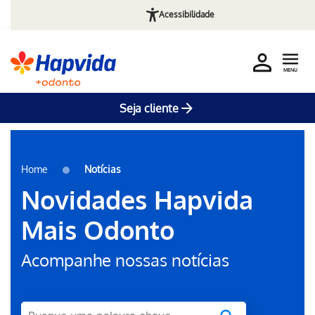
Acessibilidade
MENU
Seja cliente
Pular para o Conteúdo principal
Home
Notícias
Novidades Hapvida
Mais Odonto
Acompanhe nossas notícias