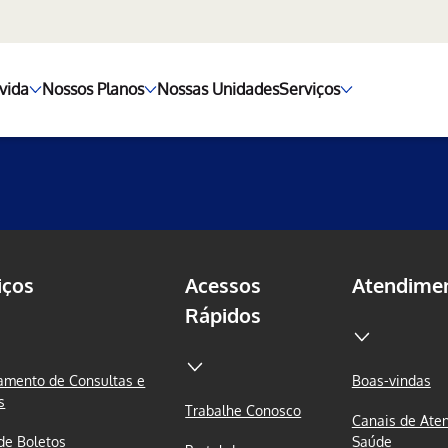
vida
Nossos Planos
Nossas Unidades
Serviços
iços
Acessos
Atendime
Rápidos
mento de Consultas e
Boas-vindas
s
Trabalhe Conosco
Canais de Ate
 de Boletos
Saúde