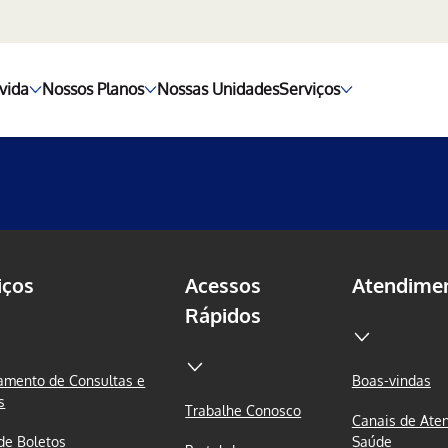
vida
Nossos Planos
Nossas Unidades
Serviços
iços
Acessos
Atendime
Rápidos
mento de Consultas e
Boas-vindas
s
Trabalhe Conosco
Canais de Ate
 de Boletos
Saúde