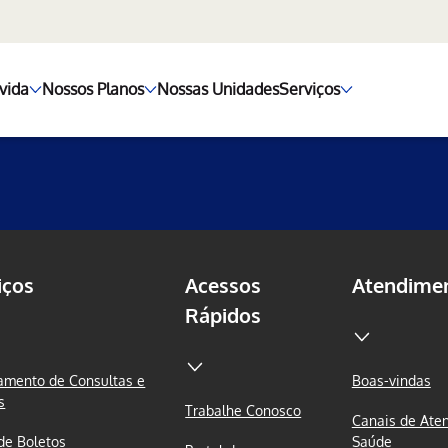
vida
Nossos Planos
Nossas Unidades
Serviços
iços
Acessos
Atendime
Rápidos
mento de Consultas e
Boas-vindas
s
Trabalhe Conosco
Canais de Ate
 de Boletos
Saúde